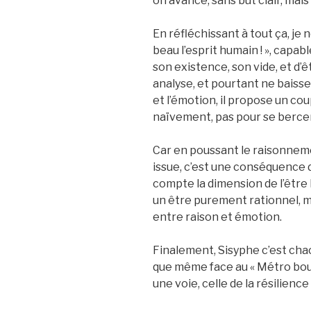
on avance, sans but clair, mai
En réfléchissant à tout ça, je 
beau l’esprit humain ! », capab
son existence, son vide, et d’ê
analyse, et pourtant ne baisse 
et l’émotion, il propose un coup
naïvement, pas pour se bercer d
Car en poussant le raisonnemen
issue, c’est une conséquence 
compte la dimension de l’être 
un être purement rationnel, m
entre raison et émotion.
Finalement, Sisyphe c’est cha
que même face au « Métro boulo
une voie, celle de la résilience 