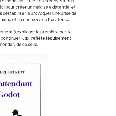
re mondiale – rejette les conventions
al pour créer un malaise existentiel et
he à déstabiliser, à provoquer une prise de
maine et du non-sens de l’existence.
uement à expliquer la première partie
s continuer », qui reflète l’épuisement
 monde vide de sens.