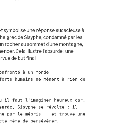
 et symbolise une réponse audacieuse à
ythe grec de Sisyphe, condamné par les
 un rocher au sommet d’une montagne,
ncer. Cela illustre l’absurde : une
vue de but final.
onfronté à un monde 
forts humains ne mènent à rien de 
Pourtant, Camus conclut qu'il faut l'imaginer heureux car, 
surde
, Sisyphe se révolte : il 
ne par le mépris    et trouve une 
cte même de persévérer.
