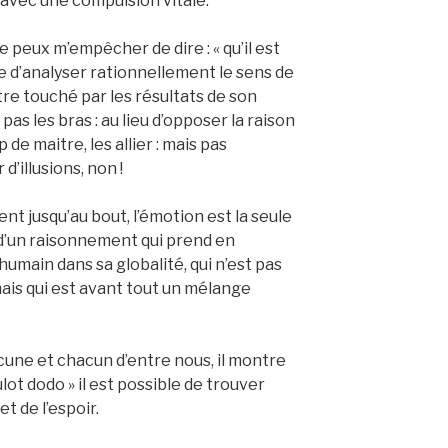
s avec une compulsion vitale.
ne peux m’empêcher de dire : « qu’il est
le d’analyser rationnellement le sens de
tre touché par les résultats de son
pas les bras : au lieu d’opposer la raison
 de maitre, les allier : mais pas
’illusions, non !
t jusqu’au bout, l’émotion est la seule
d’un raisonnement qui prend en
humain dans sa globalité, qui n’est pas
ais qui est avant tout un mélange
cune et chacun d’entre nous, il montre
t dodo » il est possible de trouver
et de l’espoir.