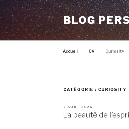
Aller
au
BLOG PER
contenu
principal
Accueil
CV
Curiosity
CATÉGORIE :
CURIOSITY
PUBLIÉ
2 AOÛT 2025
LE
La beauté de l’espr