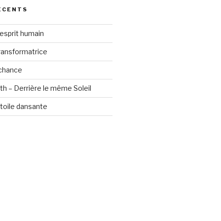
ÉCENTS
’esprit humain
ransformatrice
 chance
th – Derrière le même Soleil
étoile dansante