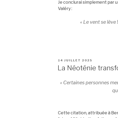
Je conclurai simplement par 
Valéry :
« Le vent se lève !
PUBLIÉ
14 JUILLET 2025
LE
La Néoténie transf
« Certaines personnes meu
qu
Cette citation, attribuée à Be