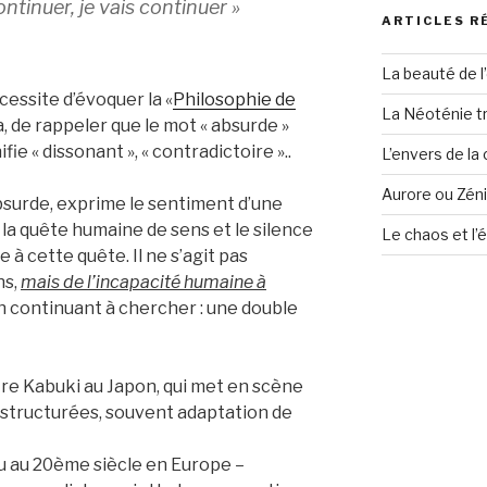
ntinuer, je vais continuer »
ARTICLES R
La beauté de l
essite d’évoquer la «
Philosophie de
La Néoténie t
, de rappeler que le mot « absurde »
fie « dissonant », « contradictoire »..
L’envers de la
Aurore ou Zéni
absurde, exprime le sentiment d’une
la quête humaine de sens et le silence
Le chaos et l’
 à cette quête. Il ne s’agit pas
ns,
mais de l’incapacité humaine à
n continuant à chercher : une double
éâtre Kabuki au Japon, qui met en scène
s structurées, souvent adaptation de
u au 20ème siècle en Europe –