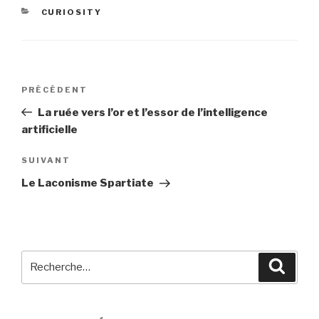
CATÉGORIES
CURIOSITY
Navigation
Article
PRÉCÉDENT
de
précédent
La ruée vers l’or et l’essor de l’intelligence
l’article
artificielle
Article
SUIVANT
suivant
Le Laconisme Spartiate
Recherche
Reche
pour
: