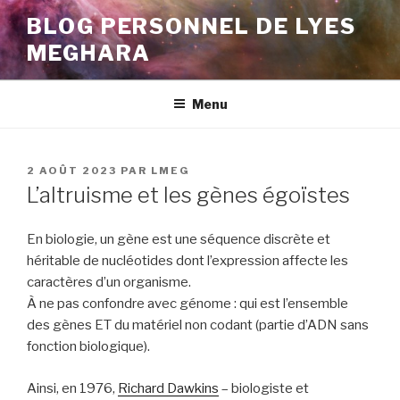
Aller
BLOG PERSONNEL DE LYES
au
MEGHARA
contenu
principal
Menu
PUBLIÉ
2 AOÛT 2023
PAR
LMEG
LE
L’altruisme et les gènes égoïstes
En biologie, un gène est une séquence discrète et
héritable de nucléotides dont l’expression affecte les
caractères d’un organisme.
À ne pas confondre avec génome : qui est l’ensemble
des gènes ET du matériel non codant (partie d’ADN sans
fonction biologique).
Ainsi, en 1976,
Richard Dawkins
– biologiste et