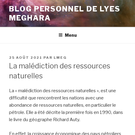
Aller
BLOG PERSONNEL DE LYES
au
MEGHARA
contenu
principal
Menu
PUBLIÉ
25 AOÛT 2021
PAR
LMEG
LE
La malédiction des ressources
naturelles
La « malédiction des ressources naturelles », est une
difficulté que rencontrent les nations avec une
abondance de ressources naturelles, en particulier le
pétrole. Elle a été décrite la première fois en 1990, dans
le livre du géographe Richard Auty.
En effet, la croissance économique des pays pétroliers