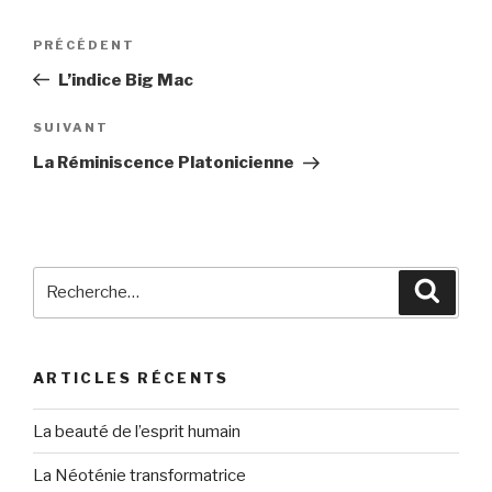
Navigation
Article
PRÉCÉDENT
de
précédent
L’indice Big Mac
l’article
Article
SUIVANT
suivant
La Réminiscence Platonicienne
Recherche
Reche
pour
:
ARTICLES RÉCENTS
La beauté de l’esprit humain
La Néoténie transformatrice