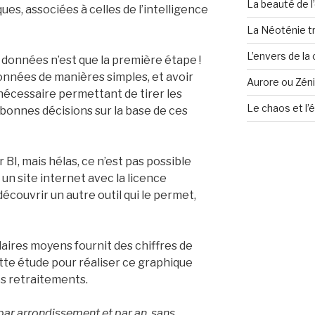
La beauté de l
es, associées à celles de l’intelligence
La Néoténie t
L’envers de la
 données n’est que la première étape !
 données de manières simples, et avoir
Aurore ou Zéni
l nécessaire permettant de tirer les
Le chaos et l’
 bonnes décisions sur la base de ces
BI, mais hélas, ce n’est pas possible
r un site internet avec la licence
découvrir un autre outil qui le permet,
alaires moyens fournit des chiffres de
cette étude pour réaliser ce graphique
s retraitements.
 par arrondissement et par an, sans