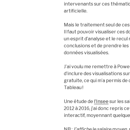
intervenants sur ces thématiqu
artificielle.
Mais le traitement seul de ces
Il faut pouvoir visualiser ces
un esprit d’analyse et le recu
conclusions et de prendre les
données visualisées.
J’ai voulu me remettre à Power 
d’inclure des visualisations su
gratuite, ce qui m’a permis de 
Tableau !
Une étude de
l’Insee
sur les s
2012 à 2016, j’ai donc repris 
interactif, moyennant quelque
NB :
J’affiche le salaire moyen,