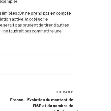
r exemple)
 limitées (On ne prend pas en compte
lation active, la catégorie
 ne serait pas prudent de tirer d’autres
 il ne faudrait pas commettre une
SUIVANT
Article
suivant
France – Évolution du montant de
l’ISF et du nombre de