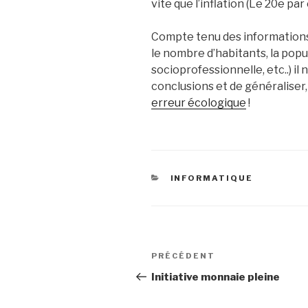
vite que l’inflation (Le 20e pa
Compte tenu des informations
le nombre d’habitants, la popu
socioprofessionnelle, etc..) il
conclusions et de généraliser,
erreur écologique
!
CATÉGORIES
INFORMATIQUE
Navigation
Article
PRÉCÉDENT
de
précédent
Initiative monnaie pleine
l’article