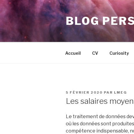
Aller
au
BLOG PER
contenu
principal
Accueil
CV
Curiosity
PUBLIÉ
5 FÉVRIER 2020
PAR
LMEG
LE
Les salaires moyen
Le traitement de données devi
où les données sont produites 
compétence indispensable, n