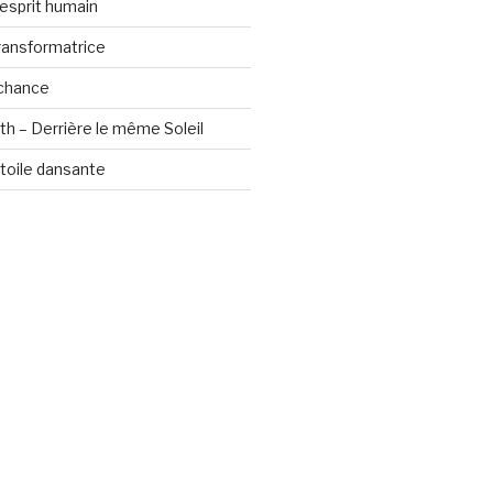
’esprit humain
ransformatrice
 chance
th – Derrière le même Soleil
étoile dansante