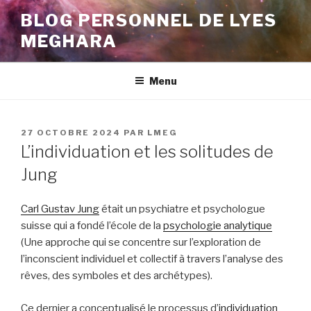
Aller
BLOG PERSONNEL DE LYES
au
MEGHARA
contenu
principal
Menu
PUBLIÉ
27 OCTOBRE 2024
PAR
LMEG
LE
L’individuation et les solitudes de
Jung
Carl Gustav Jung
était un psychiatre et psychologue
suisse qui a fondé l’école de la
psychologie analytique
(Une approche qui se concentre sur l’exploration de
l’inconscient individuel et collectif à travers l’analyse des
rêves, des symboles et des archétypes).
Ce dernier a conceptualisé le processus d’
individuation