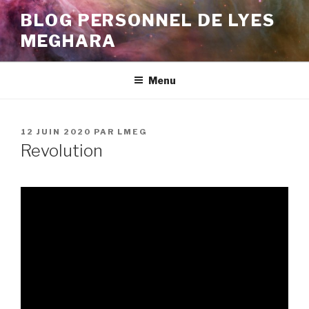
Aller
BLOG PERSONNEL DE LYES
au
MEGHARA
contenu
principal
Menu
PUBLIÉ
12 JUIN 2020
PAR
LMEG
LE
Revolution