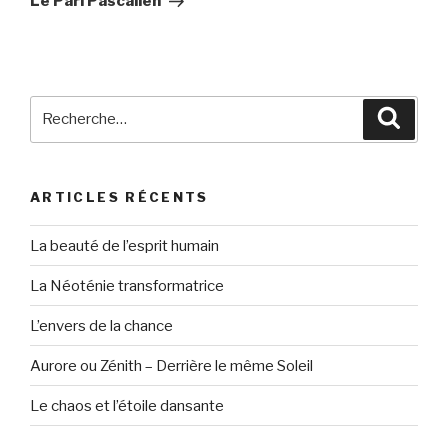
Le Pari Pascalien
Recherche
Reche
pour
:
ARTICLES RÉCENTS
La beauté de l’esprit humain
La Néoténie transformatrice
L’envers de la chance
Aurore ou Zénith – Derrière le même Soleil
Le chaos et l’étoile dansante