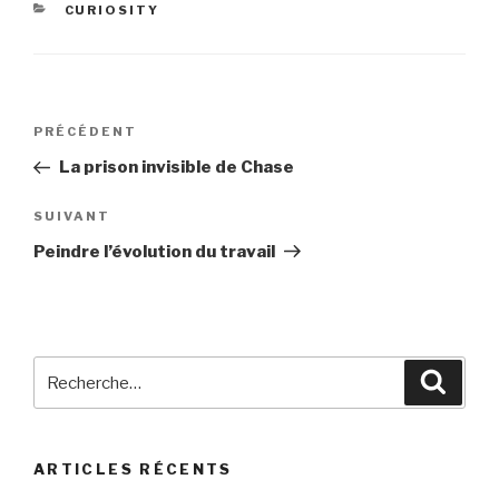
CATÉGORIES
CURIOSITY
Navigation
Article
PRÉCÉDENT
de
précédent
La prison invisible de Chase
l’article
Article
SUIVANT
suivant
Peindre l’évolution du travail
Recherche
Reche
pour
:
ARTICLES RÉCENTS